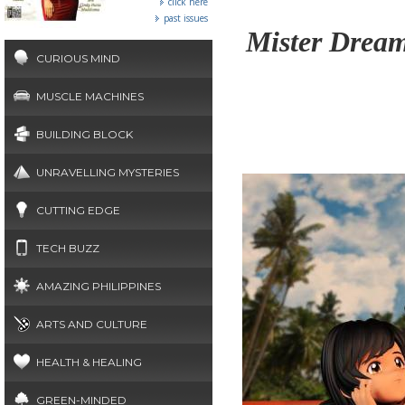
click here
past issues
Mister Dream
CURIOUS MIND
MUSCLE MACHINES
BUILDING BLOCK
UNRAVELLING MYSTERIES
CUTTING EDGE
TECH BUZZ
AMAZING PHILIPPINES
ARTS AND CULTURE
HEALTH & HEALING
GREEN-MINDED