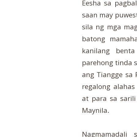
Eesha sa pagbal
saan may puwest
sila ng mga ma
batong mamaha
kanilang bent
parehong tinda s
ang Tiangge sa 
regalong alaha
at para sa saril
Maynila.
Nagmamadali s