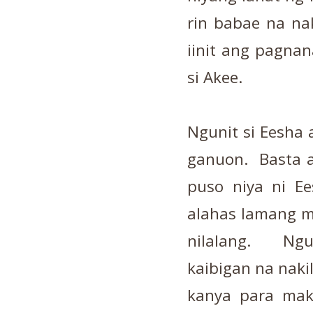
rin babae na na
iinit ang pagnan
si Akee.
Ngunit si Eesha 
ganuon. Basta a
puso niya ni Ee
alahas lamang mu
nilalang. Ngu
kaibigan na naki
kanya para mak