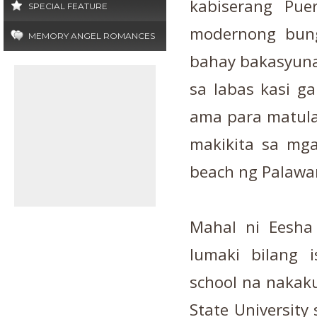
kabiserang Pue
SPECIAL FEATURE
modernong bung
MEMORY ANGEL ROMANCES
bahay bakasyuna
sa labas kasi g
ama para matula
makikita sa mga
beach ng Palawa
Mahal ni Eesha 
lumaki bilang 
school na nakaku
State University