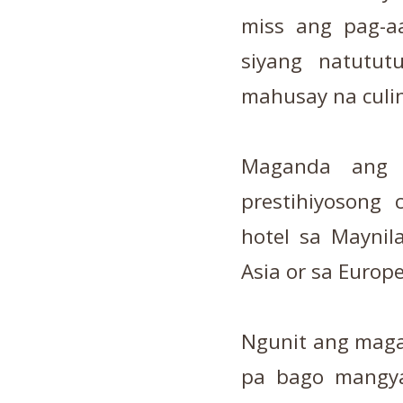
miss ang pag-aa
siyang natutut
mahusay na culi
Maganda ang 
prestihiyosong 
hotel sa Maynila
Asia or sa Europ
Ngunit ang maga
pa bago mangya