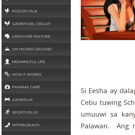
PIGEON TALK
GAMEFOWL CIRCUIT
CREATURE FEATURE
ON HIGHER GROUND
MEANINGFUL LIFE
HOW IT WORKS
PHARMA CARE
Si Eesha ay dala
GAMEPLAY
Cebu tuwing Sch
umuuwi sa kany
SPORTS PLUS
Palawan. Ang m
WITHIN REACH